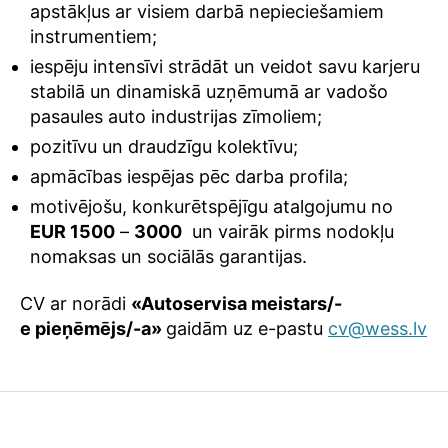
apstākļus ar visiem darbā nepieciešamiem
instrumentiem;
iespēju intensīvi strādāt un veidot savu karjeru
stabilā un dinamiskā uzņēmumā ar vadošo
pasaules auto industrijas zīmoliem;
pozitīvu un draudzīgu kolektīvu;
apmācības iespējas pēc darba profila;
motivējošu, konkurētspējīgu atalgojumu no
EUR 1500
–
3000
un vairāk pirms nodokļu
nomaksas un sociālās garantijas.
CV ar norādi
«Autoservisa meistars/-
e pieņēmējs/-a»
gaidām uz e-pastu
cv@wess.lv