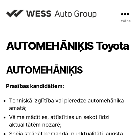
Izvēlne
AUTOMEHĀNIĶIS Toyota
AUTOMEHĀNIĶIS
Prasības kandidātiem
:
Tehniskā izglītība vai pieredze automehāniķa
amatā;
Vēlme mācīties, attīstīties un sekot līdzi
aktualitātēm nozarē;
Spēja strādāt komandā, punktualitāti, augsta